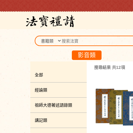
影音類
搜尋結果 共12項
全部
經論類
祖師大德著述語錄類
講記類