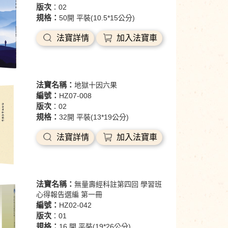
版次
：02
規格：
50開 平裝(10.5*15公分)
法寶詳情
加入法寶車
法寶名稱：
地獄十因六果
編號：
HZ07-008
版次
：02
規格：
32開 平裝(13*19公分)
法寶詳情
加入法寶車
法寶名稱：
無量壽經科註第四回 學習班
心得報告選編 第一冊
編號：
HZ02-042
版次
：01
規格：
16 開 平裝(19*26公分)