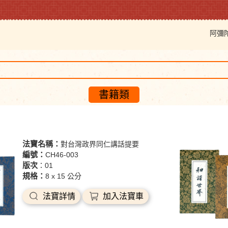
阿彌
書籍類
法寶名稱：
對台灣政界同仁講話提要
編號：
CH46-003
版次
：01
規格：
8 x 15 公分
法寶詳情
加入法寶車