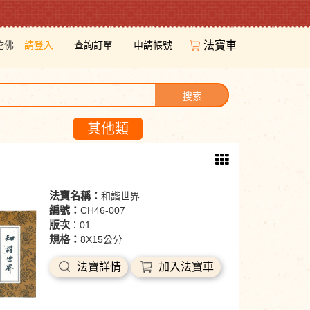
陀佛
請登入
查詢訂單
申請帳號
法寶車
搜索
其他類
法寶名稱：
和諧世界
編號：
CH46-007
版次
：01
規格：
8X15公分
法寶詳情
加入法寶車