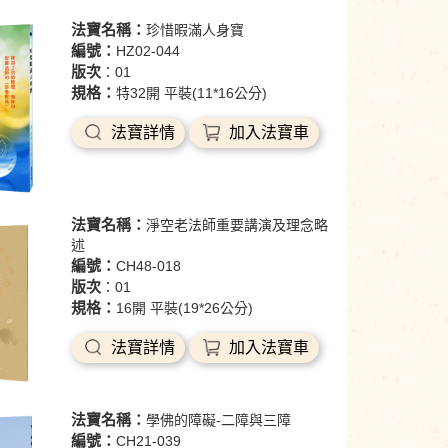
法寶名稱：
珍惜暇滿人身寶
編號：
HZ02-044
版次
：01
規格：
特32開 平裝(11*16公分)
法寶詳情
加入法寶車
法寶名稱：
淨空老法師重要講演及理念略
述
編號：
CH48-018
版次
：01
規格：
16開 平裝(19*26公分)
法寶詳情
加入法寶車
法寶名稱：
學佛的障礙-二障與三障
編號：
CH21-039