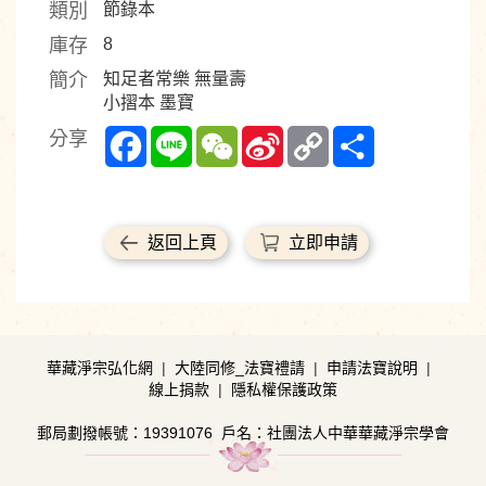
類別
節錄本
庫存
8
簡介
知足者常樂 無量壽
小摺本 墨寶
Facebook
Line
WeChat
Sina
Copy
Share
分享
Weibo
Link
返回上頁
立即申請
華藏淨宗弘化網
|
大陸同修_法寶禮請
|
申請法寶說明
|
線上捐款
|
隱私權保護政策
郵局劃撥帳號：19391076
戶名：社團法人中華華藏淨宗學會