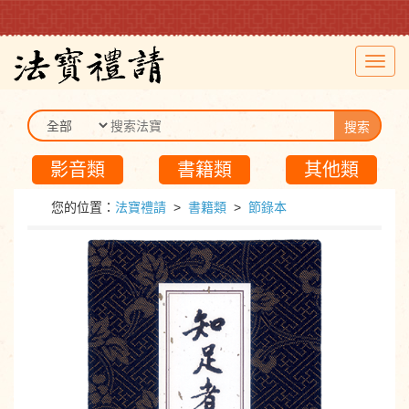
Toggl
navig
搜索
影音類
書籍類
其他類
您的位置：
法寶禮請
>
書籍類
>
節錄本