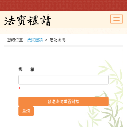
Toggl
navig
您的位置：
法寶禮請
> 忘記密碼
郵 箱
發送密碼重置鏈接
重填