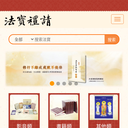
Toggl
navig
搜索
影音類
書籍類
其他類