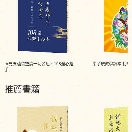
照見五蘊皆空度一切苦厄．108遍心經
弟子規教學讀本 初級
手...
推薦書籍