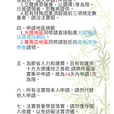
等類別，個人申請
1
件為限。
3.
立體佛菩薩像，以選擇
1
尊為限，
已曾請領者，恕難再提供。
4.
若有特殊因素須超過前三項規定數
量者，請洽法寶組。
四、申請地區規範
1.
大陸地區
同修請直接點選
大陸地區
法寶禮請網站
。
2.
東南亞地區
同修請就近向
當地淨宗
學會
請領。
五、為節省人力和運費，且有效運用
十方大德護持之善款
;
請將所需法
寶集中申請，故為
14
天內申請
1
次
為限。
六、所有法寶限本人申請，請勿代替
他人申請。
七、法寶首重學習落實，請勿僅作個
人收藏，以免妨礙法寶流通。