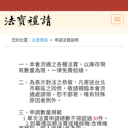
Toggl
navig
您的位置：
法寶禮請
> 申請法寶說明
一、本會流通之各種法寶，以庫存現
有數量為限，一律免費結緣。
二、為表示對法之恭敬，凡寄送台北
市轄區之同修，敬請親臨本會流
通處請領，恕不郵寄，唯有特殊
原因者例外。
三、申請數量規範
1.單次法寶申請總數不得超過
30
件。
2.
如屬禮品類法寶或播經機
/
念佛機