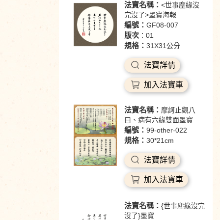
法寶名稱：
<世事塵緣沒
完沒了>墨寶海報
編號：
GF08-007
版次
：01
規格：
31X31公分
法寶詳情
加入法寶車
法寶名稱：
摩訶止觀八
曰、病有六緣雙面墨寶
編號：
99-other-022
規格：
30*21cm
法寶詳情
加入法寶車
法寶名稱：
{世事塵緣沒完
沒了}墨寶