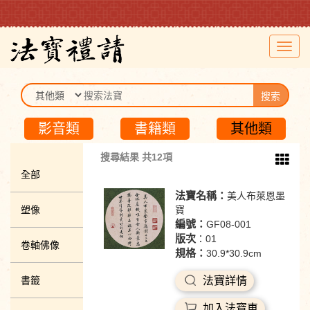
Toggl
navig
搜索
影音類
書籍類
其他類
搜尋結果 共12項
全部
法寶名稱：
美人布萊恩墨
塑像
寶
編號：
GF08-001
版次
：01
卷軸佛像
規格：
30.9*30.9cm
書籤
法寶詳情
加入法寶車