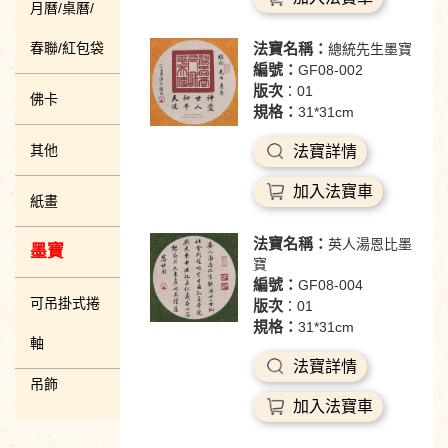
月曆/桌曆/
春聯/紅包袋
法寶名稱：
總統先生墨寶
編號：
GF08-002
版次
：01
佛卡
規格：
31*31cm
其他
法寶詳情
加入法寶車
紙畫
法寶名稱：
英人湯恩比墨
墨寶
寶
編號：
GF08-004
可吊掛式捲
版次
：01
規格：
31*31cm
軸
法寶詳情
吊飾
加入法寶車