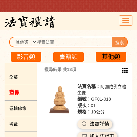
Toggl
navig
搜索
影音類
書籍類
其他類
搜尋結果 共13項
全部
法寶名稱：
阿彌陀佛立體
塑像
坐像
編號：
GF01-018
版次
：01
卷軸佛像
規格：
10公分
書籤
法寶詳情
加入法寶車