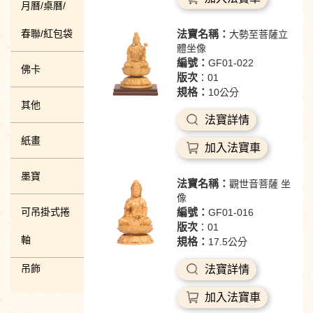
月曆/桌曆/
春聯/紅包袋
法寶名稱：
大勢至菩薩立
體坐像
編號：
GF01-022
佛卡
版次
：01
規格：
10公分
其他
法寶詳情
紙畫
加入法寶車
墨寶
法寶名稱：
觀世音菩薩 坐
像
可吊掛式捲
編號：
GF01-016
版次
：01
軸
規格：
17.5公分
吊飾
法寶詳情
加入法寶車