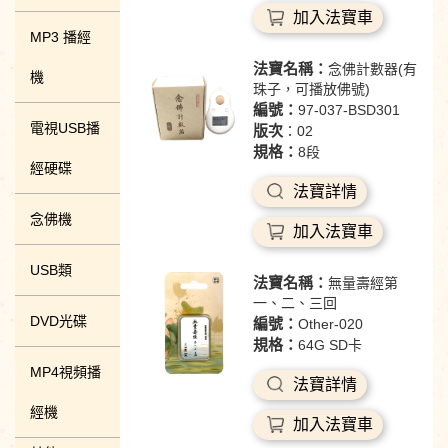
加入法寶車
MP3 播經
法寶名稱：
念佛計數器(有
機
珠子，可播放佛號)
編號：
97-037-BSD301
電視USB播
版次
：02
規格：
8段
經硬碟
法寶詳情
念佛機
加入法寶車
USB類
法寶名稱：
無量壽經第
一、二、三回
DVD光碟
編號：
Other-020
規格：
64G SD卡
MP4視頻播
法寶詳情
經機
加入法寶車