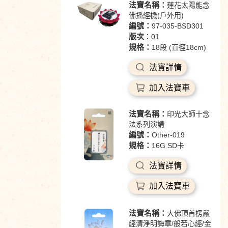
法寶名稱：
蓮花太陽能念
佛播經機(戶外用)
編號：
97-035-BSD301
版次
：01
規格：
18段 (直徑18cm)
法寶詳情
加入法寶車
法寶名稱：
印光大師十念
法系列演講
編號：
Other-019
規格：
16G SD卡
法寶詳情
加入法寶車
法寶名稱：
大佛頂首楞嚴
經清淨明誨章/般若心經/金