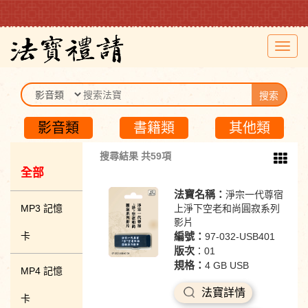
Toggl
navig
搜索
影音類
書籍類
其他類
搜尋結果 共59項
全部
法寶名稱：
淨宗一代尊宿
MP3 記憶
上淨下空老和尚圓寂系列
影片
卡
編號：
97-032-USB401
版次
：01
規格：
4 GB USB
MP4 記憶
法寶詳情
卡