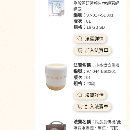
剛般若研習報告/大般若經
綱要
編號：
97-017-SD301
版次
：01
規格：
16 GB SD
法寶詳情
加入法寶車
法寶名稱：
小夜燈念佛機
編號：
97-044-BSD301
版次
：01
規格：
20段
法寶詳情
加入法寶車
法寶名稱：
助念念佛機(此
法寶限團體、單位、寺院