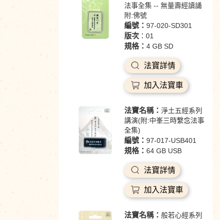
法事全集 -- 無量壽經讀誦
附:佛號
編號：
97-020-SD301
版次
：01
規格：
4 GB SD
法寶詳情
加入法寶車
法寶名稱：
淨土五經系列
講演(附:中峯三時繫念法事
全集)
編號：
97-017-USB401
規格：
64 GB USB
法寶詳情
加入法寶車
法寶名稱：
般若心經系列