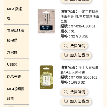
MP3 播經
法寶名稱：
中峯三時繫念
法事全集 附:三時繫念法事
機
全集
編號：
97-035-USB401
電視USB播
版次
：01
規格：
32 GB USB
經硬碟
法寶詳情
念佛機
加入法寶車
USB類
法寶名稱：
淨土大經解演
義/淨土大經科註
DVD光碟
編號：
97-008-SD30101
規格：
16GB SD
MP4視頻播
法寶詳情
經機
加入法寶車