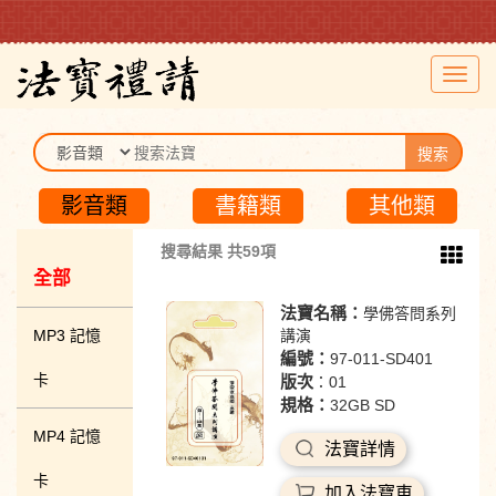
Toggl
navig
搜索
影音類
書籍類
其他類
搜尋結果 共59項
全部
法寶名稱：
學佛答問系列
MP3 記憶
講演
編號：
97-011-SD401
卡
版次
：01
規格：
32GB SD
MP4 記憶
法寶詳情
卡
加入法寶車