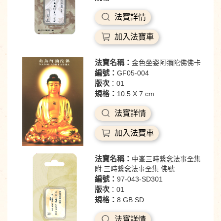
法寶詳情
加入法寶車
法寶名稱：
金色坐姿阿彌陀佛佛卡
編號：
GF05-004
版次
：01
規格：
10.5 X 7 cm
法寶詳情
加入法寶車
法寶名稱：
中峯三時繫念法事全集
附:三時繫念法事全集 佛號
編號：
97-043-SD301
版次
：01
規格：
8 GB SD
法寶詳情