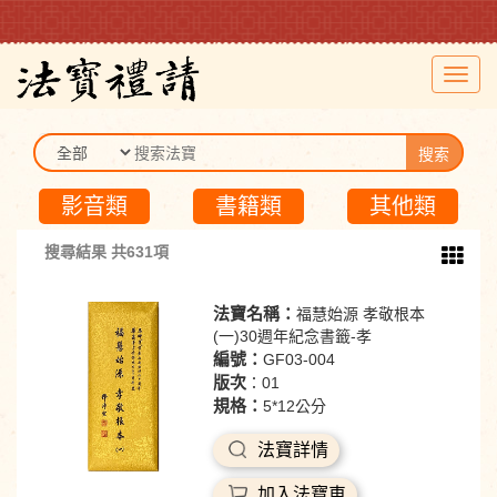
Toggl
navig
搜索
影音類
書籍類
其他類
搜尋結果 共631項
法寶名稱：
福慧始源 孝敬根本
(一)30週年紀念書籤-孝
編號：
GF03-004
版次
：01
規格：
5*12公分
法寶詳情
加入法寶車