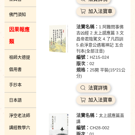
加入法寶車
佛門須知
法寶名稱：
1.阿難問事佛
因果報應
吉凶經 2.太上感應篇 3.文
昌帝君陰騭文 4.了凡四訓
類
5.俞淨意公遇竈神記 五合
刊本(全部注音)
編號：
祖師大德提
HZ15-024
版次
：02
倡用書
規格：
25開 平裝(15*21公
分)
手抄本
法寶詳情
加入法寶車
日本語
法寶名稱：
淨空老法師
太上感應篇直
講
講經教學六
編號：
CH28-002
版次
：01