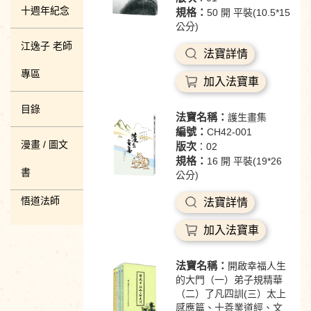
十週年紀念
規格：
50 開 平裝(10.5*15
公分)
江逸子 老師
法寶詳情
專區
加入法寶車
目錄
法寶名稱：
護生畫集
編號：
CH42-001
漫畫 / 圖文
版次
：02
規格：
16 開 平裝(19*26
書
公分)
悟道法師
法寶詳情
加入法寶車
法寶名稱：
開啟幸福人生
的大門（一）弟子規精華
（二）了凡四訓(三）太上
感應篇、十善業道經、文