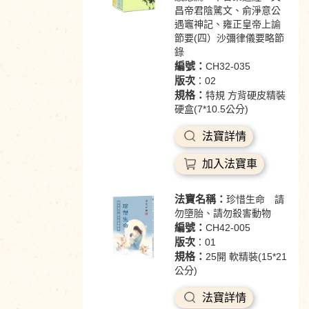
昌帝君陰騭文、俞淨意公
遇竈神記、雍正皇帝上諭
節要(四）沙彌律儀要略節
錄
編號：
CH32-035
版次
：02
規格：
特規 方背硬皮精裝
硬盒(7*10.5公分)
法寶詳情
加入法寶車
法寶名稱：
珍惜生命 請
勿墮胎、請勿殺害動物
編號：
CH42-005
版次
：01
規格：
25開 軟精裝(15*21
公分)
法寶詳情