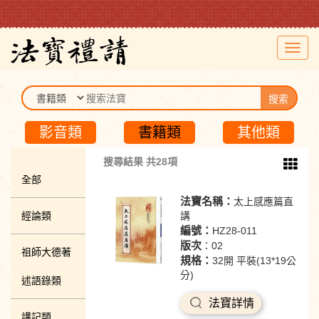
Toggl
navig
搜索
影音類
書籍類
其他類
搜尋結果 共28項
全部
法寶名稱：
太上感應篇直
經論類
講
編號：
HZ28-011
版次
：02
祖師大德著
規格：
32開 平裝(13*19公
分)
述語錄類
法寶詳情
講記類