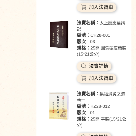
加入法寶車
法寶名稱：
太上感應篇講
記
編號：
CH28-001
版次
：03
規格：
25開 圓背硬皮精裝
(15*21公分)
法寶詳情
加入法寶車
法寶名稱：
集福消災之道
卷一
編號：
HZ28-012
版次
：01
規格：
25開 平裝(15*21公
分)