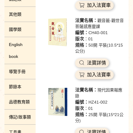
加入法寶車
其他類
法寶名稱：
觀音籤-觀世音
菩薩感應靈課
國學類
編號：
CH40-001
版次
：01
English
規格：
50開 平裝(10.5*15
公分)
book
法寶詳情
導覽手冊
加入法寶車
節錄本
法寶名稱：
現代因果報應
錄
品德教育類
編號：
HZ41-002
版次
：01
規格：
25開 平裝(15*21公
傳記/故事類
分)
工具書
法寶詳情