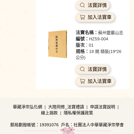
法寶詳情
加入法寶車
法寶名稱：
蘇州靈巖山志
編號：
HZ59-004
版次
：01
規格：
18 開 精裝(19*26
公分)
法寶詳情
加入法寶車
華藏淨宗弘化網
|
大陸同修_法寶禮請
|
申請法寶說明
|
線上捐款
|
隱私權保護政策
郵局劃撥帳號：19391076
戶名：社團法人中華華藏淨宗學會