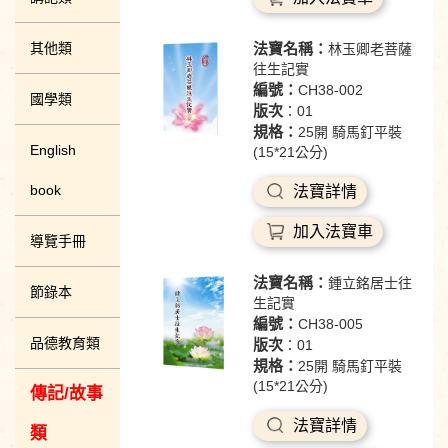
其他類
法寶名稱：
林玉卿老菩薩
往生記實
編號：
CH38-002
國學類
版次
：01
規格：
25開 騎馬釘平裝
English
(15*21公分)
book
法寶詳情
加入法寶車
導覽手冊
法寶名稱：
鍾立銘居士往
節錄本
生記實
編號：
CH38-005
品德教育類
版次
：01
規格：
25開 騎馬釘平裝
(15*21公分)
傳記/故事
法寶詳情
類