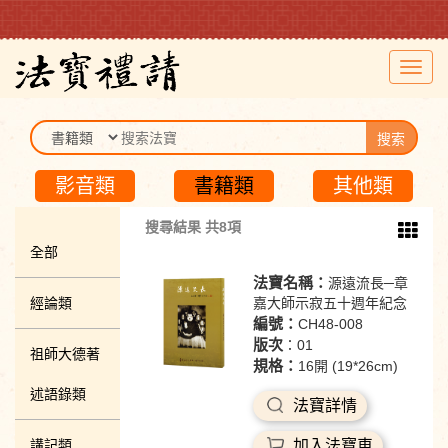
Toggl
navig
搜索
影音類
書籍類
其他類
搜尋結果 共8項
全部
法寶名稱：
源遠流長─章
經論類
嘉大師示寂五十週年紀念
編號：
CH48-008
版次
：01
祖師大德著
規格：
16開 (19*26cm)
述語錄類
法寶詳情
講記類
加入法寶車