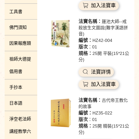
加入法寶車
工具書
法寶名稱：
蓮池大師--戒
佛門須知
殺放生文圖說(難字漢語拼
音)
編號：
HZ42-004
因果報應類
版次
：01
規格：
25開 平裝(15*21公
祖師大德提
分)
倡用書
法寶詳情
加入法寶車
手抄本
法寶名稱：
古代帝王教化
日本語
的故事
編號：
HZ35-022
淨空老法師
版次
：01
規格：
25開 精裝(15*21公
講經教學六
分)