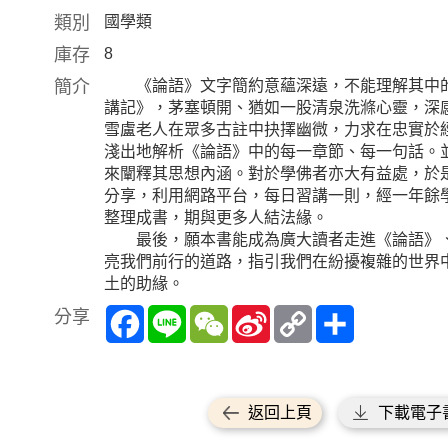
類別
國學類
庫存
8
簡介
《論語》文字簡約意蘊深遠，不能理解其中的
講記》，茅塞頓開、猶如一股清泉洗滌心靈，深
雪盧老人在眾多古註中抉擇幽微，力求在忠實於
淺出地解析《論語》中的每一章節、每一句話。
來闡釋其思想內涵。對於學佛者亦大有益處，於
分享，利用網路平台，每日習講一則，經一年餘
整理成書，期與更多人結法緣。
最後，願本書能成為廣大讀者走進《論語》、
亮我們前行的道路，指引我們在紛擾複雜的世界
土的助緣。
Facebook
Line
WeChat
Sina
Copy
Share
分享
Weibo
Link
返回上頁
下載電子