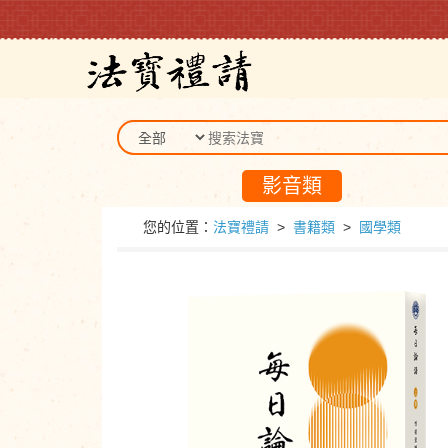
影音類
您的位置：
法寶禮請
>
書籍類
>
國學類