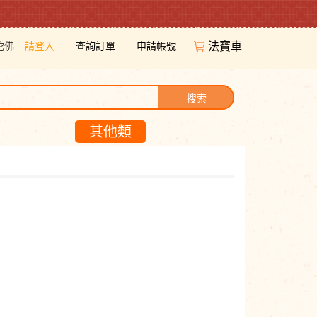
陀佛
請登入
查詢訂單
申請帳號
法寶車
搜索
其他類