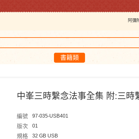
阿彌
書籍類
中峯三時繫念法事全集 附:三時
編號
97-035-USB401
版次
01
規格
32 GB USB