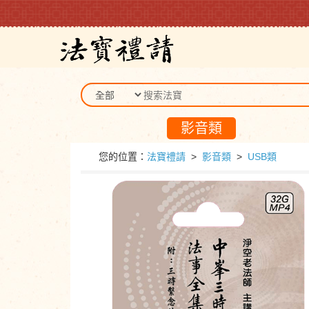
影音類
您的位置：
法寶禮請
>
影音類
>
USB類