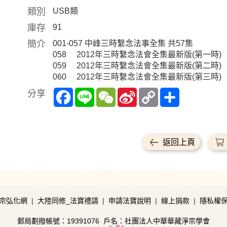
類別
USB類
庫存
91
簡介
001-057 中峰三時繫念法事全集 共57集
058 2012年三時繫念法會全集最新版(第一時)
059 2012年三時繫念法會全集最新版(第二時)
060 2012年三時繫念法會全集最新版(第三時)
Facebook
Line
WeChat
Sina
Copy
Share
分享
Weibo
Link
返回上頁
宗弘化網
|
大陸同修_法寶禮請
|
申請法寶說明
|
線上捐款
|
隱私權
郵局劃撥帳號：19391076
戶名：社團法人中華華藏淨宗學會