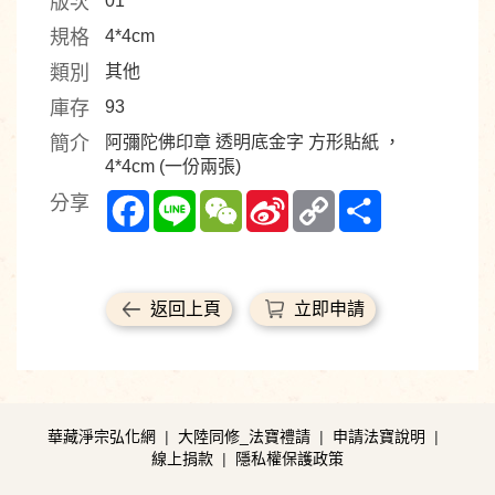
版次
01
規格
4*4cm
類別
其他
庫存
93
簡介
阿彌陀佛印章 透明底金字 方形貼紙 ，
4*4cm (一份兩張)
Facebook
Line
WeChat
Sina
Copy
Share
分享
Weibo
Link
返回上頁
立即申請
華藏淨宗弘化網
|
大陸同修_法寶禮請
|
申請法寶說明
|
線上捐款
|
隱私權保護政策