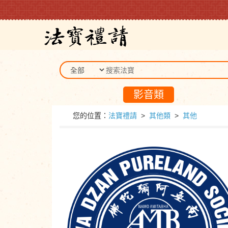
影音類
您的位置：
法寶禮請
>
其他類
>
其他