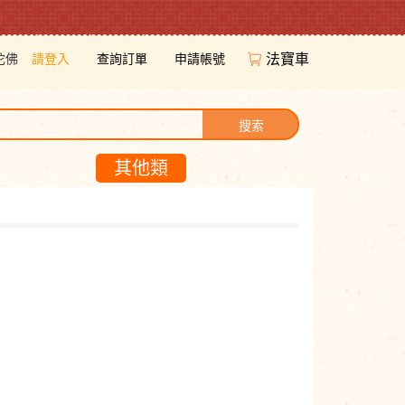
陀佛
請登入
查詢訂單
申請帳號
法寶車
搜索
其他類