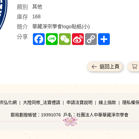
類別
其他
庫存
168
簡介
華藏淨宗學會logo貼紙(小)
Facebook
Line
WeChat
Sina
Copy
Share
分享
Weibo
Link
返回上頁
宗弘化網
|
大陸同修_法寶禮請
|
申請法寶說明
|
線上捐款
|
隱私權
郵局劃撥帳號：19391076
戶名：社團法人中華華藏淨宗學會