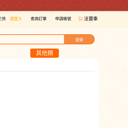
陀佛
請登入
查詢訂單
申請帳號
法寶車
搜索
其他類