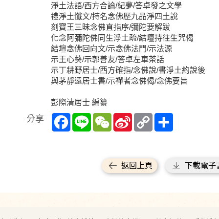
淨土法語/西方合論/紀夢/答卓發之文學
禮淨土懺文/持名念佛歷九品淨四土說
刻寶王三昧念佛直指序/彌陀要解跋
化念阿彌陀佛同生淨土疏/結壇持往生咒偈
結壇念佛回向文/示念佛法門/示法源
示王心葵/示郭善友/答卓左車茶話
示丁耕野居士/西方確指/念佛說/書淨土約說後
與茅靜遠居士書/示禪者念佛偈/念佛要旨
彭際清居士 編纂
Facebook
Line
WeChat
Sina
Copy
Share
分享
Weibo
Link
返回上頁
下載電子