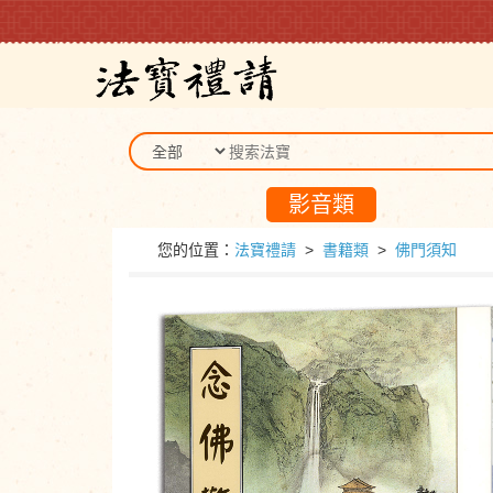
影音類
您的位置：
法寶禮請
>
書籍類
>
佛門須知