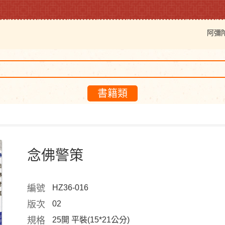
阿彌
書籍類
念佛警策
編號
HZ36-016
版次
02
規格
25開 平裝(15*21公分)