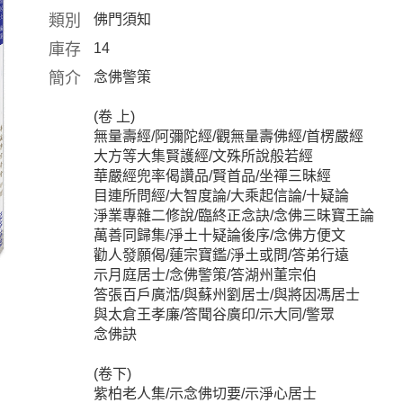
類別
佛門須知
庫存
14
簡介
念佛警策
(卷 上)
無量壽經/阿彌陀經/觀無量壽佛經/首楞嚴經
大方等大集賢護經/文殊所說般若經
華嚴經兜率偈讚品/賢首品/坐禪三昧經
目連所問經/大智度論/大乘起信論/十疑論
淨業專雜二修說/臨終正念訣/念佛三昧寶王論
萬善同歸集/淨土十疑論後序/念佛方便文
勸人發願偈/蓮宗寶鑑/淨土或問/答弟行遠
示月庭居士/念佛警策/答湖州董宗伯
答張百戶廣湉/與蘇州劉居士/與將因馮居士
與太倉王孝廉/答聞谷廣印/示大同/警眾
念佛訣
(卷下)
紫柏老人集/示念佛切要/示淨心居士