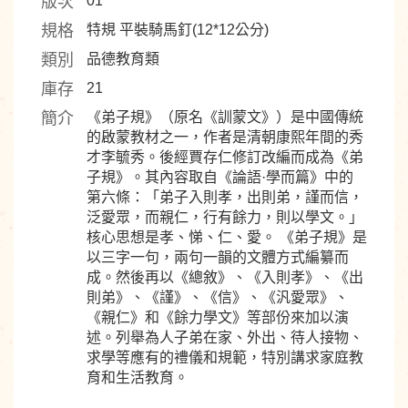
版次
01
規格
特規 平裝騎馬釘(12*12公分)
類別
品德教育類
庫存
21
簡介
《弟子規》（原名《訓蒙文》）是中國傳統
的啟蒙教材之一，作者是清朝康熙年間的秀
才李毓秀。後經賈存仁修訂改編而成為《弟
子規》。其內容取自《論語·學而篇》中的
第六條：「弟子入則孝，出則弟，謹而信，
泛愛眾，而親仁，行有餘力，則以學文。」
核心思想是孝、悌、仁、愛。 《弟子規》是
以三字一句，兩句一韻的文體方式編纂而
成。然後再以《總敘》、《入則孝》、《出
則弟》、《謹》、《信》、《汎愛眾》、
《親仁》和《餘力學文》等部份來加以演
述。列舉為人子弟在家、外出、待人接物、
求學等應有的禮儀和規範，特別講求家庭教
育和生活教育。