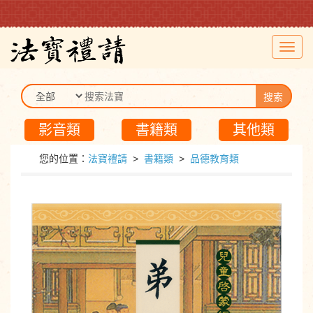
Toggl
navig
搜索
影音類
書籍類
其他類
您的位置：
法寶禮請
>
書籍類
>
品德教育類