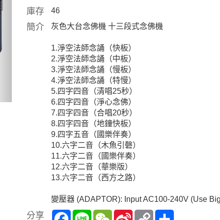
庫存
46
簡介
灰色大台念佛機 十三段式念佛機
1.淨空法師念誦（快板）
2.淨空法師念誦（中板）
3.淨空法師念誦（慢板）
4.淨空法師念誦（特慢）
5.四字四音（清唱25秒）
6.四字四音（淨心念佛）
7.四字四音（合唱20秒）
8.四字四音（地鐘快板）
9.四字五音（國樂伴奏）
10.六字二音（木魚引磬）
11.六字二音（國樂伴奏）
12.六字二音（華樂版）
13.六字二音（西方之路）
變壓器 (ADAPTOR): Input AC100-240V (Use Big
Facebook
Line
WeChat
Sina
Copy
Share
分享