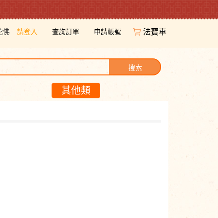
陀佛
請登入
查詢訂單
申請帳號
法寶車
搜索
其他類