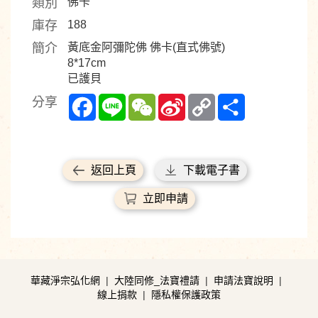
類別
佛卡
庫存
188
簡介
黃底金阿彌陀佛 佛卡(直式佛號)
8*17cm
已護貝
Facebook
Line
WeChat
Sina
Copy
Share
分享
Weibo
Link
返回上頁
下載電子書
立即申請
華藏淨宗弘化網
|
大陸同修_法寶禮請
|
申請法寶說明
|
線上捐款
|
隱私權保護政策