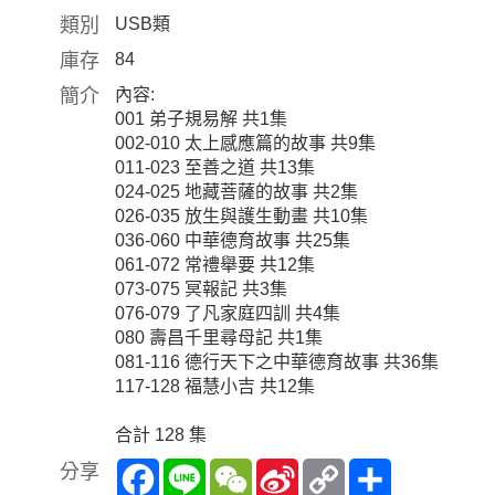
類別
USB類
庫存
84
簡介
內容:
001 弟子規易解 共1集
002-010 太上感應篇的故事 共9集
011-023 至善之道 共13集
024-025 地藏菩薩的故事 共2集
026-035 放生與護生動畫 共10集
036-060 中華德育故事 共25集
061-072 常禮舉要 共12集
073-075 冥報記 共3集
076-079 了凡家庭四訓 共4集
080 壽昌千里尋母記 共1集
081-116 德行天下之中華德育故事 共36集
117-128 福慧小吉 共12集
合計 128 集
Facebook
Line
WeChat
Sina
Copy
Share
分享
Weibo
Link