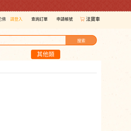
陀佛
請登入
查詢訂單
申請帳號
法寶車
搜索
其他類