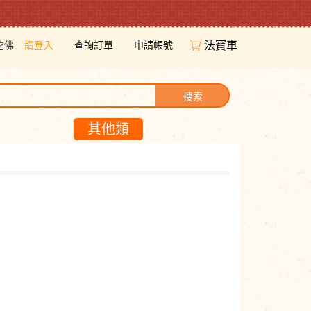
陀佛
請登入
查詢訂單
申請帳號
法寶車
搜索
其他類