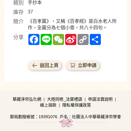
類別
手抄本
庫存
37
簡介
《百孝篇》，又稱《百孝經》是白水老人所
作，全篇分為七個小章，共八十四句。
Facebook
Line
WeChat
Sina
Copy
Share
分享
Weibo
Link
返回上頁
立即申請
華藏淨宗弘化網
|
大陸同修_法寶禮請
|
申請法寶說明
|
線上捐款
|
隱私權保護政策
郵局劃撥帳號：19391076
戶名：社團法人中華華藏淨宗學會