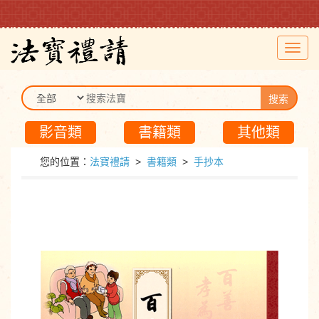
Toggl
navig
搜索
影音類
書籍類
其他類
您的位置：
法寶禮請
>
書籍類
>
手抄本