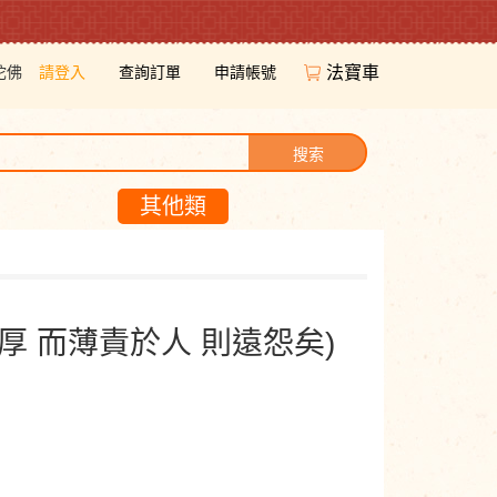
陀佛
請登入
查詢訂單
申請帳號
法寶車
搜索
其他類
厚 而薄責於人 則遠怨矣)