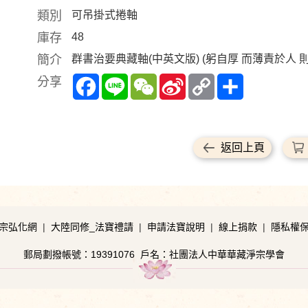
類別
可吊掛式捲軸
庫存
48
簡介
群書治要典藏軸(中英文版) (躬自厚 而薄責於人 
Facebook
Line
WeChat
Sina
Copy
Share
分享
Weibo
Link
返回上頁
宗弘化網
|
大陸同修_法寶禮請
|
申請法寶說明
|
線上捐款
|
隱私權
郵局劃撥帳號：19391076
戶名：社團法人中華華藏淨宗學會