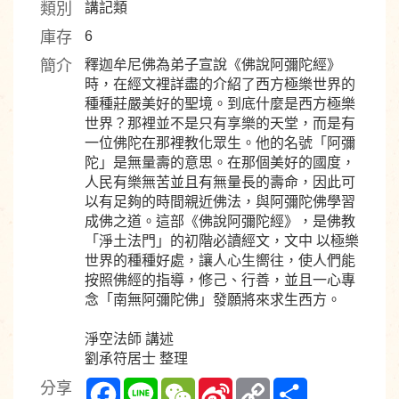
類別
講記類
庫存
6
簡介
釋迦牟尼佛為弟子宣說《佛說阿彌陀經》
時，在經文裡詳盡的介紹了西方極樂世界的
種種莊嚴美好的聖境。到底什麼是西方極樂
世界？那裡並不是只有享樂的天堂，而是有
一位佛陀在那裡教化眾生。他的名號「阿彌
陀」是無量壽的意思。在那個美好的國度，
人民有樂無苦並且有無量長的壽命，因此可
以有足夠的時間親近佛法，與阿彌陀佛學習
成佛之道。這部《佛說阿彌陀經》，是佛教
「淨土法門」的初階必讀經文，文中 以極樂
世界的種種好處，讓人心生嚮往，使人們能
按照佛經的指導，修己、行善，並且一心專
念「南無阿彌陀佛」發願將來求生西方。
淨空法師 講述
劉承符居士 整理
Facebook
Line
WeChat
Sina
Copy
Share
分享
Weibo
Link