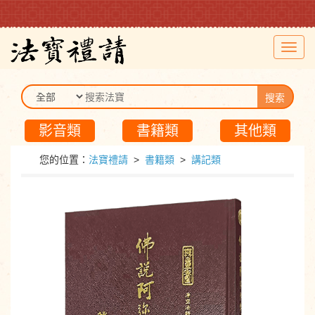
Toggl
navig
搜索
影音類
書籍類
其他類
您的位置：
法寶禮請
>
書籍類
>
講記類