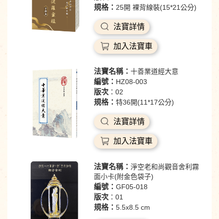
規格：
25開 裸背線裝(15*21公分)
法寶詳情
加入法寶車
法寶名稱：
十善業道經大意
編號：
HZ08-003
版次
：02
規格：
特36開(11*17公分)
法寶詳情
加入法寶車
法寶名稱：
淨空老和尚觀音舍利霧
面小卡(附金色袋子)
編號：
GF05-018
版次
：01
規格：
5.5x8.5 cm