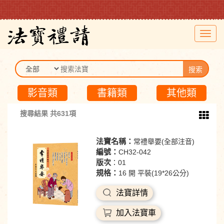
Toggl
navig
搜索
影音類
書籍類
其他類
搜尋結果 共631項
法寶名稱：
常禮舉要(全部注音)
編號：
CH32-042
版次
：01
規格：
16 開 平裝(19*26公分)
法寶詳情
加入法寶車