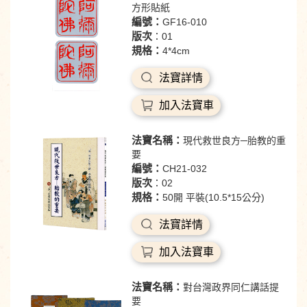
方形貼紙
編號：
GF16-010
版次
：01
規格：
4*4cm
法寶詳情
加入法寶車
法寶名稱：
現代救世良方─胎教的重
要
編號：
CH21-032
版次
：02
規格：
50開 平裝(10.5*15公分)
法寶詳情
加入法寶車
法寶名稱：
對台灣政界同仁講話提
要