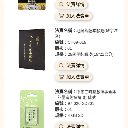
法寶詳情
加入法寶車
法寶名稱：
地藏菩薩本願經(難字注
音)
編號：
CH09-015
版次
：01
規格：
25開平裝膠皮(15*21公分)
法寶詳情
加入法寶車
法寶名稱：
中峯三時繫念法事全集 -
- 無量壽經讀誦 附:佛號
編號：
97-020-SD301
版次
：01
規格：
4 GB SD
法寶詳情