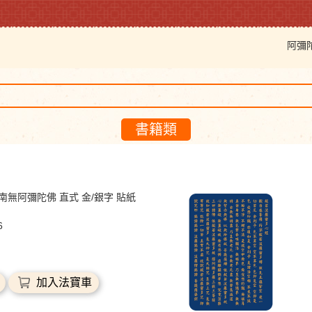
阿彌
書籍類
南無阿彌陀佛 直式 金/銀字 貼紙
6
加入法寶車