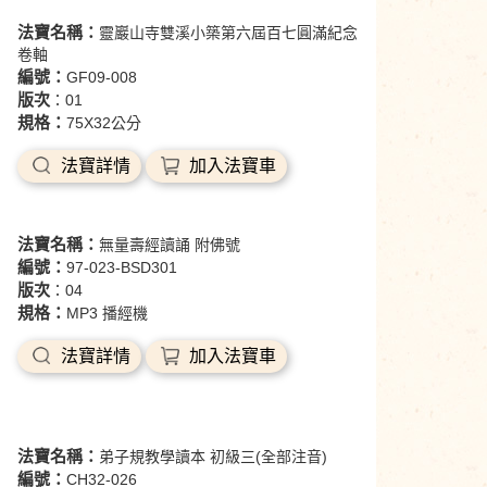
法寶名稱：
靈巖山寺雙溪小築第六屆百七圓滿紀念
卷軸
編號：
GF09-008
版次
：01
規格：
75X32公分
法寶詳情
加入法寶車
法寶名稱：
無量壽經讀誦 附佛號
編號：
97-023-BSD301
版次
：04
規格：
MP3 播經機
法寶詳情
加入法寶車
法寶名稱：
弟子規教學讀本 初級三(全部注音)
編號：
CH32-026