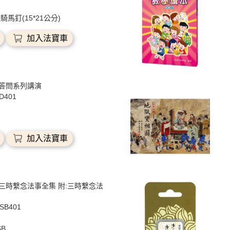
騎馬釘(15*21公分)
加入法寶車
答問系列講演
SD401
加入法寶車
三時繫念法事全集 附:三時繫念法
USB401
SB