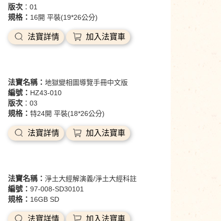
版次
：01
規格：
16開 平裝(19*26公分)
法寶詳情
加入法寶車
法寶名稱：
地獄變相圖導覽手冊中文版
編號：
HZ43-010
版次
：03
規格：
特24開 平裝(18*26公分)
法寶詳情
加入法寶車
法寶名稱：
淨土大經解演義/淨土大經科註
編號：
97-008-SD30101
規格：
16GB SD
法寶詳情
加入法寶車