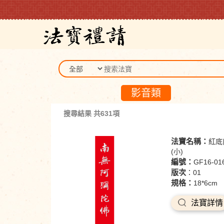
影音類
搜尋結果 共631項
法寶名稱：
紅底
(小)
編號：
GF16-01
版次
：01
規格：
18*6cm
法寶詳情