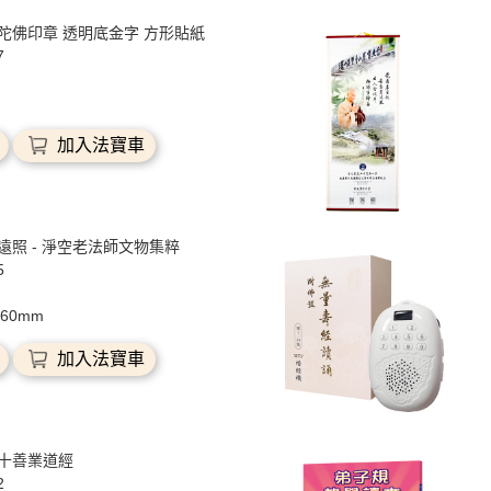
陀佛印章 透明底金字 方形貼紙
7
加入法寶車
遠照 - 淨空老法師文物集粹
5
260mm
加入法寶車
十善業道經
2