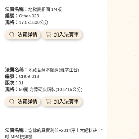
法寶名稱：
地獄變相圖 1/4版
編號：
Other-023
規格：
17.5x1500公分
法寶詳情
加入法寶車
法寶名稱：
地藏菩薩本願經(難字注音)
編號：
CH09-018
版次
：01
規格：
50開 方背硬皮精裝(10.5*15公分)
法寶詳情
加入法寶車
法寶名稱：
念佛的真實利益+2014淨土大經科註 七
吋 MP4視頻機