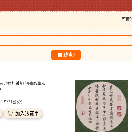
阿彌
書籍類
意公遇灶神記 漫畫教學版
2
(15*21公分)
加入法寶車