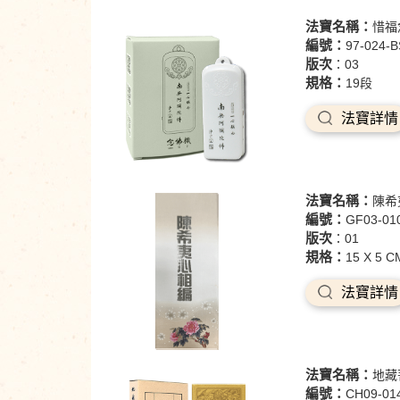
法寶名稱：
惜福
編號：
97-024-
版次
：03
規格：
19段
法寶詳情
法寶名稱：
陳希
編號：
GF03-01
版次
：01
規格：
15 X 5 C
法寶詳情
法寶名稱：
地藏
編號：
CH09-01