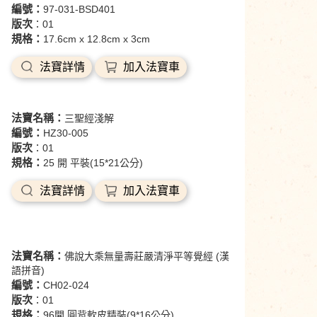
編號：
97-031-BSD401
版次
：01
規格：
17.6cm x 12.8cm x 3cm
法寶詳情
加入法寶車
法寶名稱：
三聖經淺解
編號：
HZ30-005
版次
：01
規格：
25 開 平裝(15*21公分)
法寶詳情
加入法寶車
法寶名稱：
佛說大乘無量壽莊嚴清淨平等覺經 (漢
語拼音)
編號：
CH02-024
版次
：01
規格：
96開 圓背軟皮精裝(9*16公分)