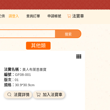
陀佛
請登入
查詢訂單
申請帳號
法寶車
搜索
其他類
法寶名稱：
美人布萊恩墨寶
編號：
GF08-001
版次
：01
規格：
30.9*30.9cm
法寶詳情
加入法寶車