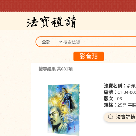
影音類
搜尋結果 共631項
法寶名稱：
俞淨
編號：
CH34-00
版次
：03
規格：
25開 平裝
法寶詳情