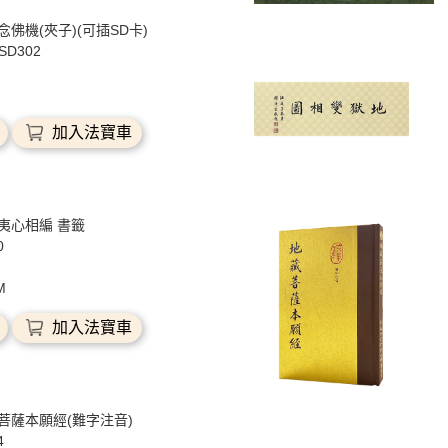
念佛機(夾子)(可插SD卡)
BSD302
加入法寶車
夷心相編 書籤
0
M
加入法寶車
菩薩本願經(難字注音)
4