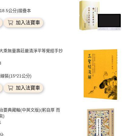
5*18.5公分)摺疊本
加入法寶車
大乘無量壽莊嚴清淨平等覺經手抄
3
線裝(15*21公分)
加入法寶車
治要典藏軸(中英文版)(躬自厚 而
矣)
1
公分