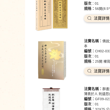
版次
：01
規格：
56開(8.
法寶詳情
法寶名稱：
佛說
本
編號：
CH02-03
版次
：01
規格：
25開 裸背
法寶詳情
法寶名稱：
群書
薄責於人 則遠怨
編號：
GF09-02
版次
：01
規格：
32X75 