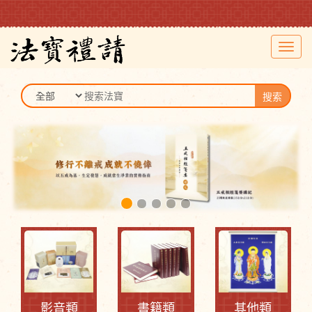
Toggl
navig
搜索
影音類
書籍類
其他類