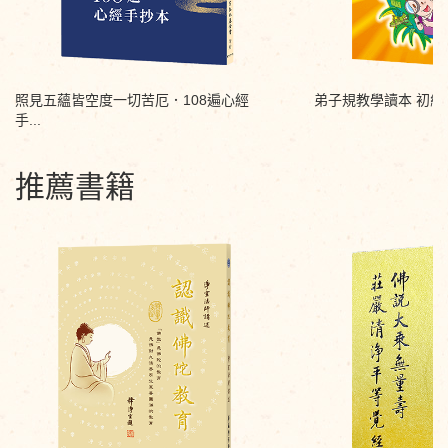
照見五蘊皆空度一切苦厄．108遍心經
弟子規教學讀本 初級
手...
推薦書籍