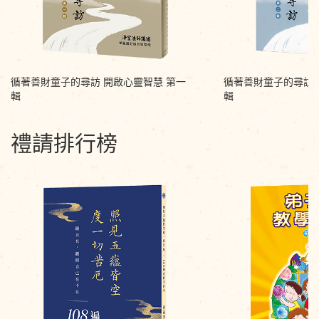
循著善財童子的尋訪 開啟心靈智慧 第一
循著善財童子的尋訪 
輯
輯
禮請排行榜