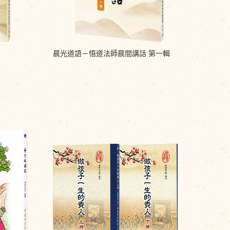
晨光道語－悟道法師晨間講話 第一輯
晨光道