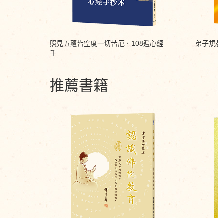
照見五蘊皆空度一切苦厄．108遍心經
弟子規
手...
推薦書籍