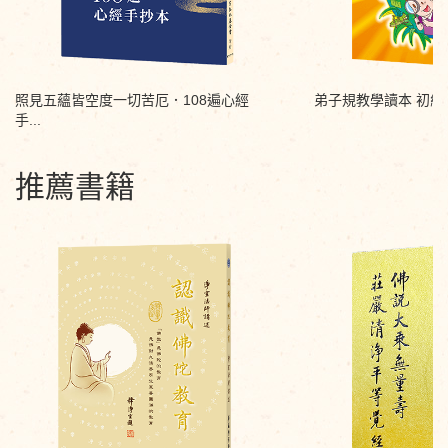
照見五蘊皆空度一切苦厄．108遍心經
弟子規教學讀本 初級
手...
推薦書籍