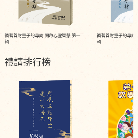
循著善財童子的尋訪 開啟心靈智慧 第一
循著善財童子的尋訪 
輯
輯
禮請排行榜