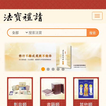
Toggl
navig
搜索
影音類
書籍類
其他類