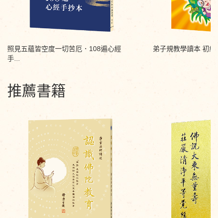
照見五蘊皆空度一切苦厄．108遍心經
弟子規教學讀本 初級
手...
推薦書籍