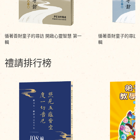
循著善財童子的尋訪 開啟心靈智慧 第一
循著善財童子的尋訪 
輯
輯
禮請排行榜