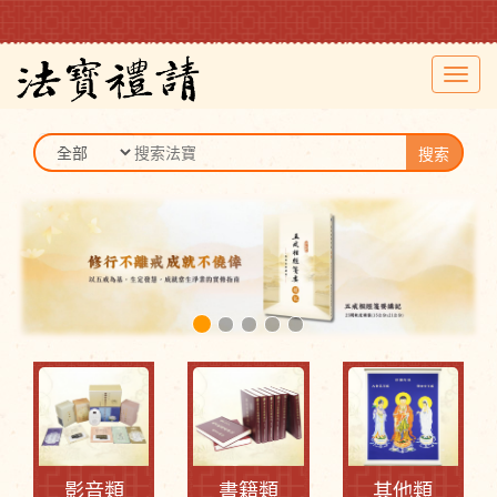
Toggl
navig
搜索
影音類
書籍類
其他類