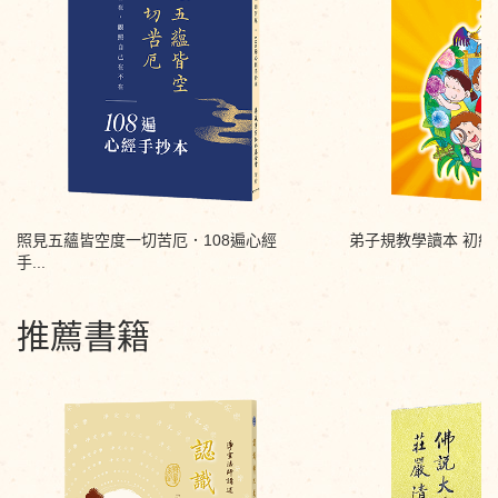
照見五蘊皆空度一切苦厄．108遍心經
弟子規教學讀本 初級
手...
推薦書籍