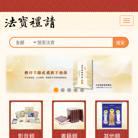
Toggl
navig
搜索
影音類
書籍類
其他類